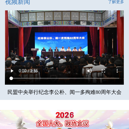
视频新闻
了解更多
民盟中央举行纪念李公朴、闻一多殉难80周年大会