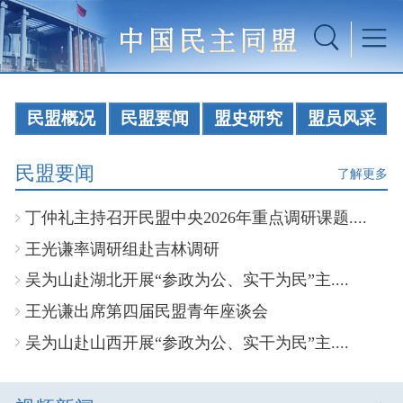
民盟概况
民盟要闻
盟史研究
盟员风采
民盟要闻
了解更多
丁仲礼主持召开民盟中央2026年重点调研课题....
王光谦率调研组赴吉林调研
吴为山赴湖北开展“参政为公、实干为民”主....
王光谦出席第四届民盟青年座谈会
吴为山赴山西开展“参政为公、实干为民”主....