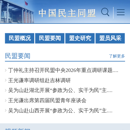
民盟概况
民盟要闻
盟史研究
盟员风采
民盟要闻
了解更多
丁仲礼主持召开民盟中央2026年重点调研课题....
王光谦率调研组赴吉林调研
吴为山赴湖北开展“参政为公、实干为民”主....
王光谦出席第四届民盟青年座谈会
吴为山赴山西开展“参政为公、实干为民”主....