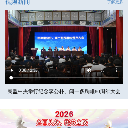
视频新闻
了解更多
民盟中央举行纪念李公朴、闻一多殉难80周年大会