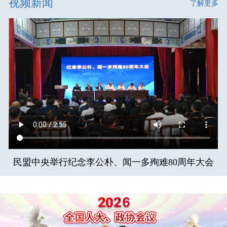
视频新闻
了解更多
民盟中央举行纪念李公朴、闻一多殉难80周年大会