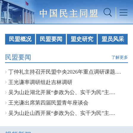
民盟概况
民盟要闻
盟史研究
盟员风采
民盟要闻
了解更多
丁仲礼主持召开民盟中央2026年重点调研课题....
王光谦率调研组赴吉林调研
吴为山赴湖北开展“参政为公、实干为民”主....
王光谦出席第四届民盟青年座谈会
吴为山赴山西开展“参政为公、实干为民”主....