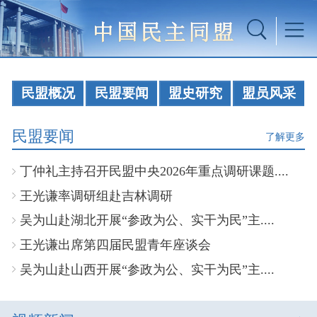
民盟概况
民盟要闻
盟史研究
盟员风采
民盟要闻
了解更多
丁仲礼主持召开民盟中央2026年重点调研课题....
王光谦率调研组赴吉林调研
吴为山赴湖北开展“参政为公、实干为民”主....
王光谦出席第四届民盟青年座谈会
吴为山赴山西开展“参政为公、实干为民”主....