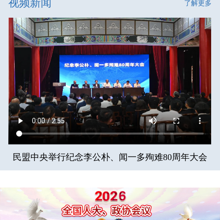
视频新闻
了解更多
民盟中央举行纪念李公朴、闻一多殉难80周年大会