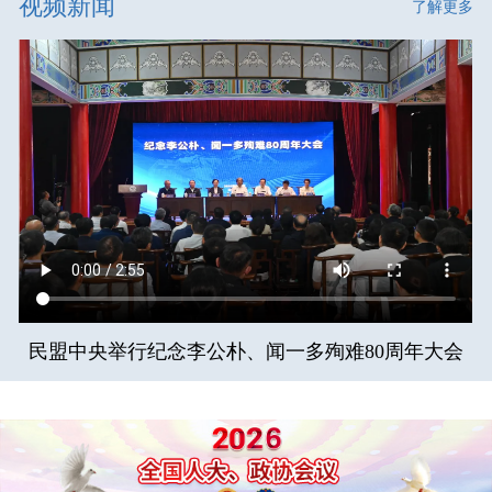
视频新闻
了解更多
民盟中央举行纪念李公朴、闻一多殉难80周年大会