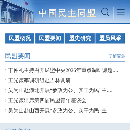
民盟概况
民盟要闻
盟史研究
盟员风采
民盟要闻
了解更多
丁仲礼主持召开民盟中央2026年重点调研课题....
王光谦率调研组赴吉林调研
吴为山赴湖北开展“参政为公、实干为民”主....
王光谦出席第四届民盟青年座谈会
吴为山赴山西开展“参政为公、实干为民”主....