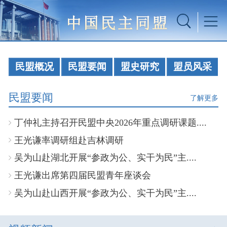
民盟概况
民盟要闻
盟史研究
盟员风采
民盟要闻
了解更多
丁仲礼主持召开民盟中央2026年重点调研课题....
王光谦率调研组赴吉林调研
吴为山赴湖北开展“参政为公、实干为民”主....
王光谦出席第四届民盟青年座谈会
吴为山赴山西开展“参政为公、实干为民”主....