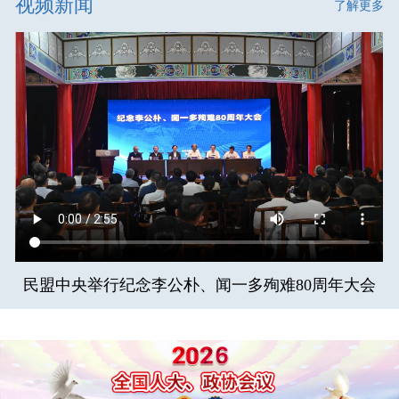
视频新闻
了解更多
民盟中央举行纪念李公朴、闻一多殉难80周年大会