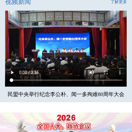
视频新闻
了解更多
民盟中央举行纪念李公朴、闻一多殉难80周年大会