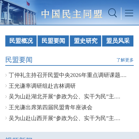
民盟概况
民盟要闻
盟史研究
盟员风采
民盟要闻
了解更多
丁仲礼主持召开民盟中央2026年重点调研课题....
王光谦率调研组赴吉林调研
吴为山赴湖北开展“参政为公、实干为民”主....
王光谦出席第四届民盟青年座谈会
吴为山赴山西开展“参政为公、实干为民”主....