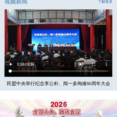
视频新闻
了解更多
民盟中央举行纪念李公朴、闻一多殉难80周年大会