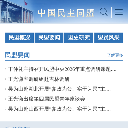
民盟概况
民盟要闻
盟史研究
盟员风采
民盟要闻
了解更多
丁仲礼主持召开民盟中央2026年重点调研课题....
王光谦率调研组赴吉林调研
吴为山赴湖北开展“参政为公、实干为民”主....
王光谦出席第四届民盟青年座谈会
吴为山赴山西开展“参政为公、实干为民”主....