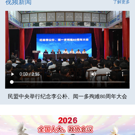
视频新闻
了解更多
民盟中央举行纪念李公朴、闻一多殉难80周年大会