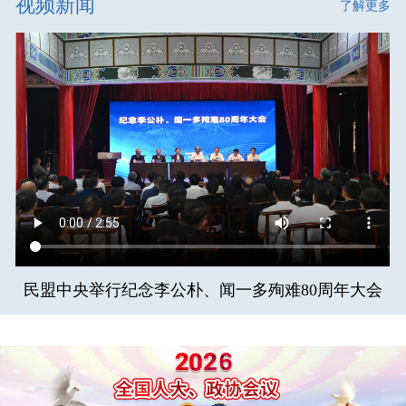
视频新闻
了解更多
民盟中央举行纪念李公朴、闻一多殉难80周年大会