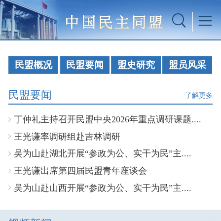
民盟概况
民盟要闻
盟史研究
盟员风采
民盟要闻
了解更多
丁仲礼主持召开民盟中央2026年重点调研课题....
王光谦率调研组赴吉林调研
吴为山赴湖北开展“参政为公、实干为民”主....
王光谦出席第四届民盟青年座谈会
吴为山赴山西开展“参政为公、实干为民”主....