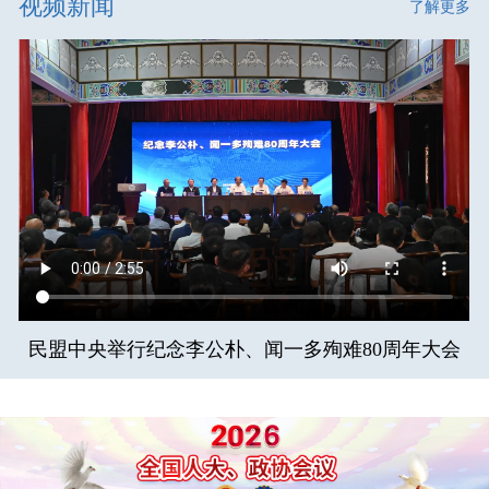
视频新闻
了解更多
民盟中央举行纪念李公朴、闻一多殉难80周年大会