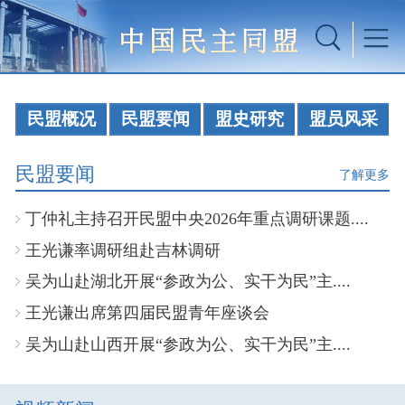
民盟概况
民盟要闻
盟史研究
盟员风采
民盟要闻
了解更多
丁仲礼主持召开民盟中央2026年重点调研课题....
王光谦率调研组赴吉林调研
吴为山赴湖北开展“参政为公、实干为民”主....
王光谦出席第四届民盟青年座谈会
吴为山赴山西开展“参政为公、实干为民”主....