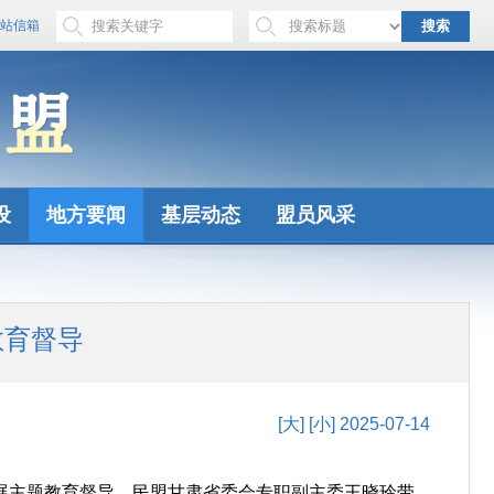
站信箱
搜索
设
地方要闻
基层动态
盟员风采
教育督导
[大]
[小]
2025-07-14
开展主题教育督导。民盟甘肃省委会专职副主委王晓玲带