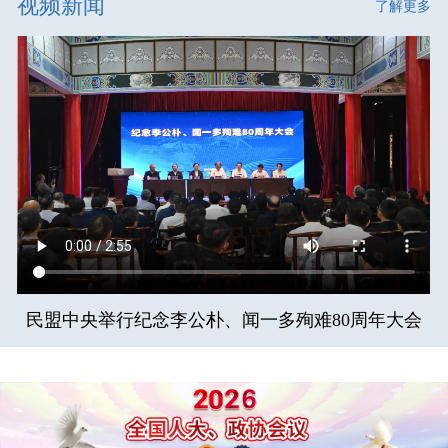
视频新闻
了解更多
民盟中央举行纪念李公朴、闻一多殉难80周年大会