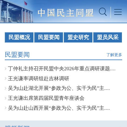
民盟概况
民盟要闻
盟史研究
盟员风采
民盟要闻
了解更多
丁仲礼主持召开民盟中央2026年重点调研课题....
王光谦率调研组赴吉林调研
吴为山赴湖北开展“参政为公、实干为民”主....
王光谦出席第四届民盟青年座谈会
吴为山赴山西开展“参政为公、实干为民”主....