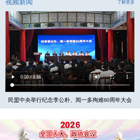
视频新闻
了解更多
民盟中央举行纪念李公朴、闻一多殉难80周年大会