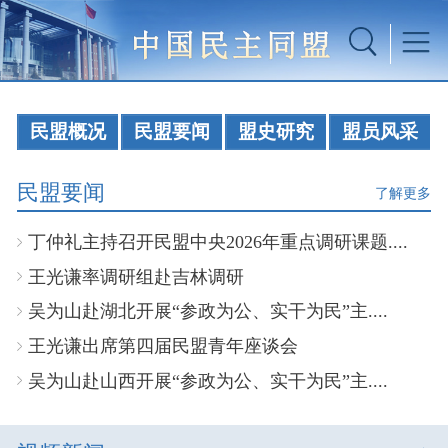
民盟概况
民盟要闻
盟史研究
盟员风采
民盟要闻
了解更多
丁仲礼主持召开民盟中央2026年重点调研课题....
王光谦率调研组赴吉林调研
吴为山赴湖北开展“参政为公、实干为民”主....
王光谦出席第四届民盟青年座谈会
吴为山赴山西开展“参政为公、实干为民”主....