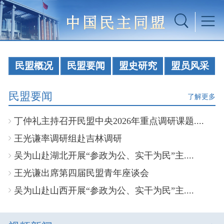
民盟概况
民盟要闻
盟史研究
盟员风采
民盟要闻
了解更多
丁仲礼主持召开民盟中央2026年重点调研课题....
王光谦率调研组赴吉林调研
吴为山赴湖北开展“参政为公、实干为民”主....
王光谦出席第四届民盟青年座谈会
吴为山赴山西开展“参政为公、实干为民”主....