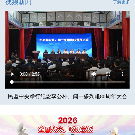
视频新闻
了解更多
民盟中央举行纪念李公朴、闻一多殉难80周年大会