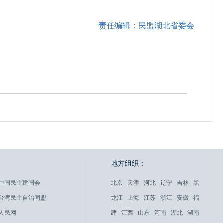
责任编辑：民盟湖北省委会
地方组织：
中国民主建国会
北京
天津
河北
辽宁
吉林
黑
台湾民主自治同盟
龙江
上海
江苏
浙江
安徽
福
人民网
建
江西
山东
河南
湖北
湖南