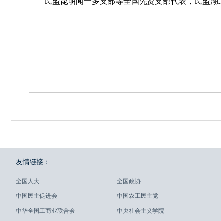
民盟昆明闻一多支部等全国先贤支部代表，民盟湖
友情链接：
全国人大
全国政协
中国民主促进会
中国农工民主党
中华全国工商业联合会
中央社会主义学院