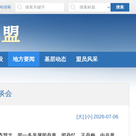
站信箱
搜索
设
地方要闻
基层动态
盟员风采
谈会
[大]
[小]
2026-07-06
员齐慧文，闻一多亲属闻丹青、闻丹忆、王丹梅，中共黄