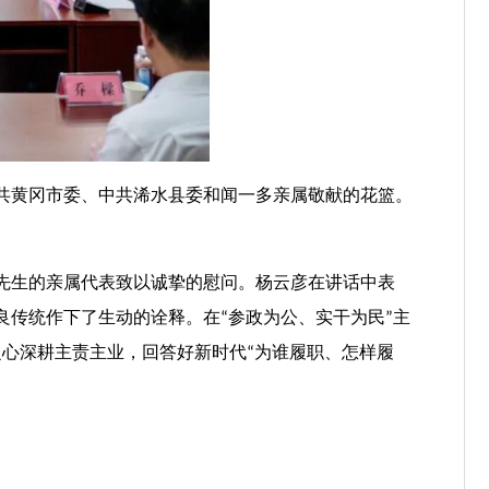
中共黄冈市委、中共浠水县委和闻一多亲属敬献的花篮。
先生的亲属代表致以诚挚的慰问。杨云彦在讲话中表
传统作下了生动的诠释。在“参政为公、实干为民”主
”之心深耕主责主业，回答好新时代“为谁履职、怎样履