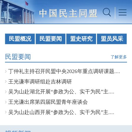
民盟概况
民盟要闻
盟史研究
盟员风采
民盟要闻
了解更多
丁仲礼主持召开民盟中央2026年重点调研课题....
王光谦率调研组赴吉林调研
吴为山赴湖北开展“参政为公、实干为民”主....
王光谦出席第四届民盟青年座谈会
吴为山赴山西开展“参政为公、实干为民”主....