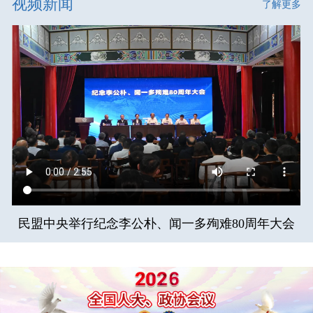
视频新闻
了解更多
民盟中央举行纪念李公朴、闻一多殉难80周年大会