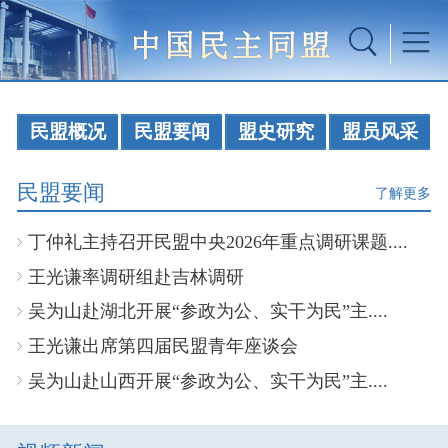
民盟概况
民盟要闻
盟史研究
盟员风采
民盟要闻
了解更多
丁仲礼主持召开民盟中央2026年重点调研课题....
王光谦率调研组赴吉林调研
吴为山赴湖北开展“参政为公、实干为民”主....
王光谦出席第四届民盟青年座谈会
吴为山赴山西开展“参政为公、实干为民”主....