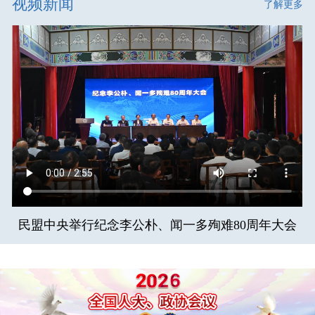
视频新闻
了解更多
民盟中央举行纪念李公朴、闻一多殉难80周年大会