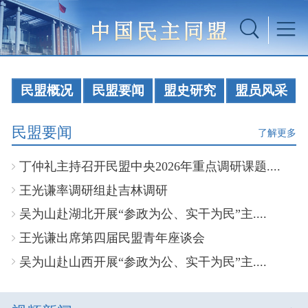
民盟概况
民盟要闻
盟史研究
盟员风采
民盟要闻
了解更多
丁仲礼主持召开民盟中央2026年重点调研课题....
王光谦率调研组赴吉林调研
吴为山赴湖北开展“参政为公、实干为民”主....
王光谦出席第四届民盟青年座谈会
吴为山赴山西开展“参政为公、实干为民”主....