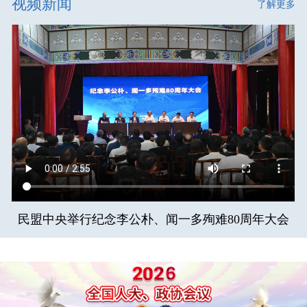
视频新闻
了解更多
民盟中央举行纪念李公朴、闻一多殉难80周年大会