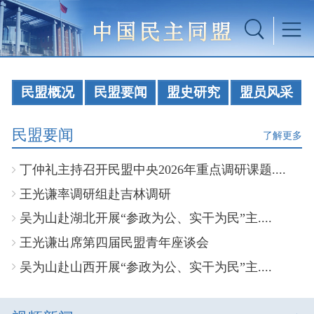
民盟概况
民盟要闻
盟史研究
盟员风采
民盟要闻
了解更多
丁仲礼主持召开民盟中央2026年重点调研课题....
王光谦率调研组赴吉林调研
吴为山赴湖北开展“参政为公、实干为民”主....
王光谦出席第四届民盟青年座谈会
吴为山赴山西开展“参政为公、实干为民”主....