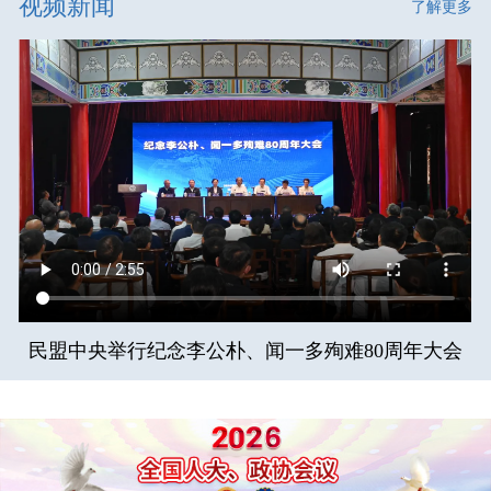
视频新闻
了解更多
民盟中央举行纪念李公朴、闻一多殉难80周年大会