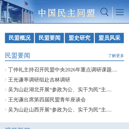
民盟概况
民盟要闻
盟史研究
盟员风采
民盟要闻
了解更多
丁仲礼主持召开民盟中央2026年重点调研课题....
王光谦率调研组赴吉林调研
吴为山赴湖北开展“参政为公、实干为民”主....
王光谦出席第四届民盟青年座谈会
吴为山赴山西开展“参政为公、实干为民”主....