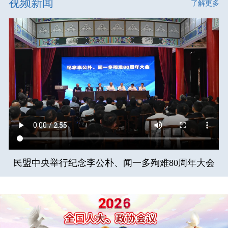
视频新闻
了解更多
民盟中央举行纪念李公朴、闻一多殉难80周年大会