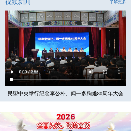
视频新闻
了解更多
民盟中央举行纪念李公朴、闻一多殉难80周年大会