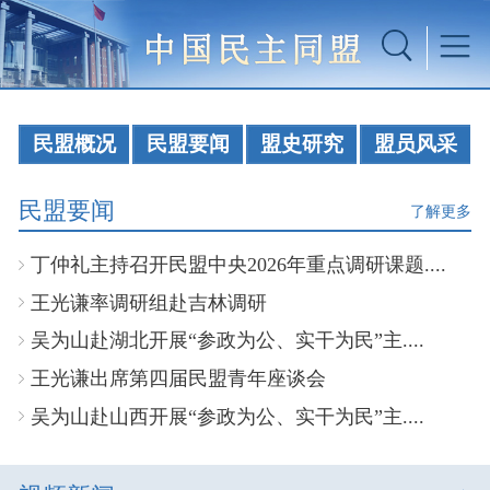
民盟概况
民盟要闻
盟史研究
盟员风采
民盟要闻
了解更多
丁仲礼主持召开民盟中央2026年重点调研课题....
王光谦率调研组赴吉林调研
吴为山赴湖北开展“参政为公、实干为民”主....
王光谦出席第四届民盟青年座谈会
吴为山赴山西开展“参政为公、实干为民”主....