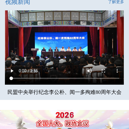
视频新闻
了解更多
民盟中央举行纪念李公朴、闻一多殉难80周年大会