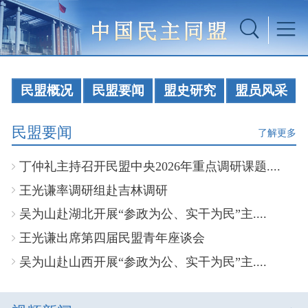
民盟概况
民盟要闻
盟史研究
盟员风采
民盟要闻
了解更多
丁仲礼主持召开民盟中央2026年重点调研课题....
王光谦率调研组赴吉林调研
吴为山赴湖北开展“参政为公、实干为民”主....
王光谦出席第四届民盟青年座谈会
吴为山赴山西开展“参政为公、实干为民”主....