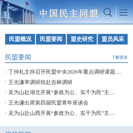
民盟概况
民盟要闻
盟史研究
盟员风采
民盟要闻
了解更多
丁仲礼主持召开民盟中央2026年重点调研课题....
王光谦率调研组赴吉林调研
吴为山赴湖北开展“参政为公、实干为民”主....
王光谦出席第四届民盟青年座谈会
吴为山赴山西开展“参政为公、实干为民”主....