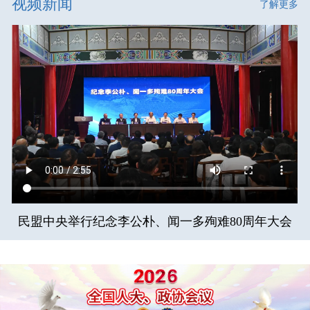
视频新闻
了解更多
民盟中央举行纪念李公朴、闻一多殉难80周年大会