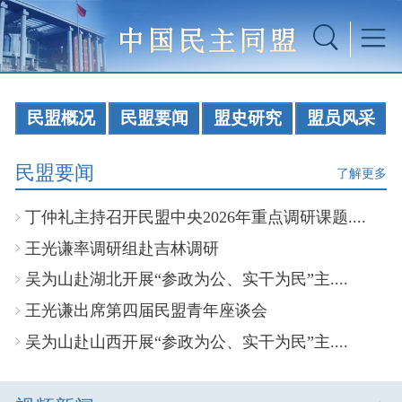
民盟概况
民盟要闻
盟史研究
盟员风采
民盟要闻
了解更多
丁仲礼主持召开民盟中央2026年重点调研课题....
王光谦率调研组赴吉林调研
吴为山赴湖北开展“参政为公、实干为民”主....
王光谦出席第四届民盟青年座谈会
吴为山赴山西开展“参政为公、实干为民”主....