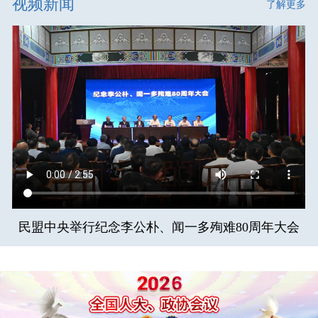
视频新闻
了解更多
民盟中央举行纪念李公朴、闻一多殉难80周年大会