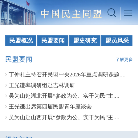
民盟概况
民盟要闻
盟史研究
盟员风采
民盟要闻
了解更多
丁仲礼主持召开民盟中央2026年重点调研课题....
王光谦率调研组赴吉林调研
吴为山赴湖北开展“参政为公、实干为民”主....
王光谦出席第四届民盟青年座谈会
吴为山赴山西开展“参政为公、实干为民”主....