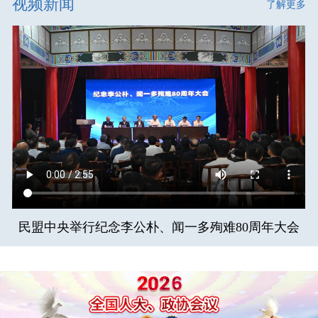
视频新闻
了解更多
民盟中央举行纪念李公朴、闻一多殉难80周年大会