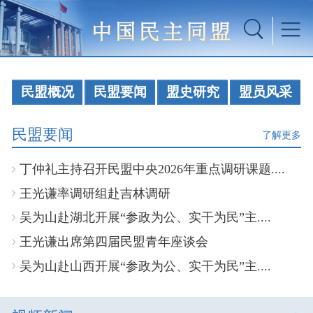
民盟概况
民盟要闻
盟史研究
盟员风采
民盟要闻
了解更多
丁仲礼主持召开民盟中央2026年重点调研课题....
王光谦率调研组赴吉林调研
吴为山赴湖北开展“参政为公、实干为民”主....
王光谦出席第四届民盟青年座谈会
吴为山赴山西开展“参政为公、实干为民”主....