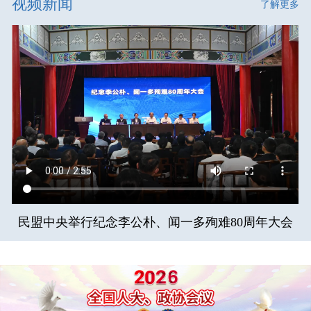
视频新闻
了解更多
民盟中央举行纪念李公朴、闻一多殉难80周年大会