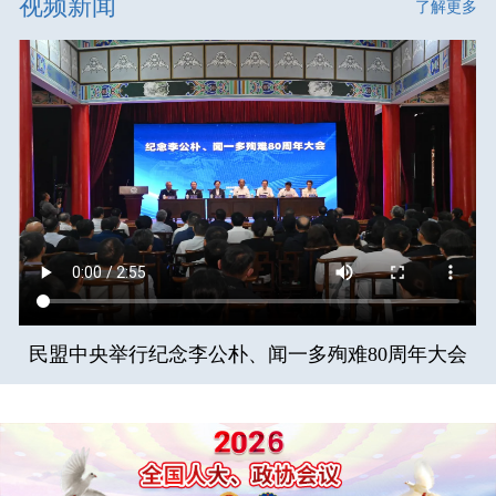
视频新闻
了解更多
民盟中央举行纪念李公朴、闻一多殉难80周年大会