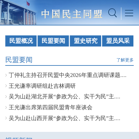
民盟概况
民盟要闻
盟史研究
盟员风采
民盟要闻
了解更多
丁仲礼主持召开民盟中央2026年重点调研课题....
王光谦率调研组赴吉林调研
吴为山赴湖北开展“参政为公、实干为民”主....
王光谦出席第四届民盟青年座谈会
吴为山赴山西开展“参政为公、实干为民”主....