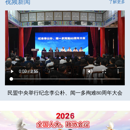
视频新闻
了解更多
民盟中央举行纪念李公朴、闻一多殉难80周年大会