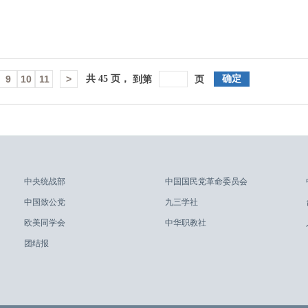
9
10
11
>
共
45
页，
确定
到第
页
中央统战部
中国国民党革命委员会
中国致公党
九三学社
欧美同学会
中华职教社
团结报