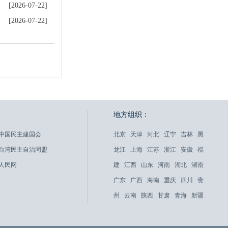
[2026-07-22]
[2026-07-22]
地方组织：
中国民主建国会
北京
天津
河北
辽宁
吉林
黑
台湾民主自治同盟
龙江
上海
江苏
浙江
安徽
福
人民网
建
江西
山东
河南
湖北
湖南
广东
广西
海南
重庆
四川
贵
州
云南
陕西
甘肃
青海
新疆