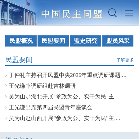
民盟概况
民盟要闻
盟史研究
盟员风采
民盟要闻
了解更多
丁仲礼主持召开民盟中央2026年重点调研课题....
王光谦率调研组赴吉林调研
吴为山赴湖北开展“参政为公、实干为民”主....
王光谦出席第四届民盟青年座谈会
吴为山赴山西开展“参政为公、实干为民”主....