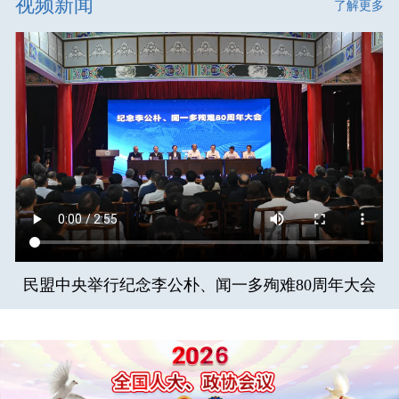
视频新闻
了解更多
民盟中央举行纪念李公朴、闻一多殉难80周年大会