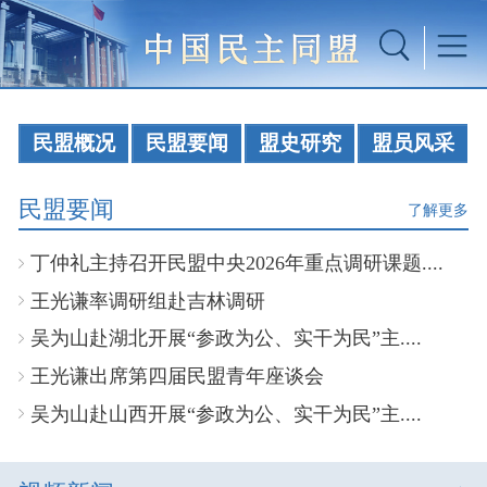
民盟概况
民盟要闻
盟史研究
盟员风采
民盟要闻
了解更多
丁仲礼主持召开民盟中央2026年重点调研课题....
王光谦率调研组赴吉林调研
吴为山赴湖北开展“参政为公、实干为民”主....
王光谦出席第四届民盟青年座谈会
吴为山赴山西开展“参政为公、实干为民”主....