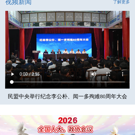
视频新闻
了解更多
民盟中央举行纪念李公朴、闻一多殉难80周年大会