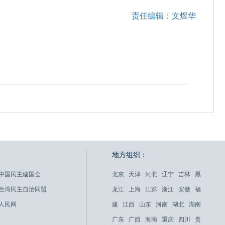
责任编辑：文煜华
地方组织：
中国民主建国会
北京
天津
河北
辽宁
吉林
黑
台湾民主自治同盟
龙江
上海
江苏
浙江
安徽
福
人民网
建
江西
山东
河南
湖北
湖南
广东
广西
海南
重庆
四川
贵