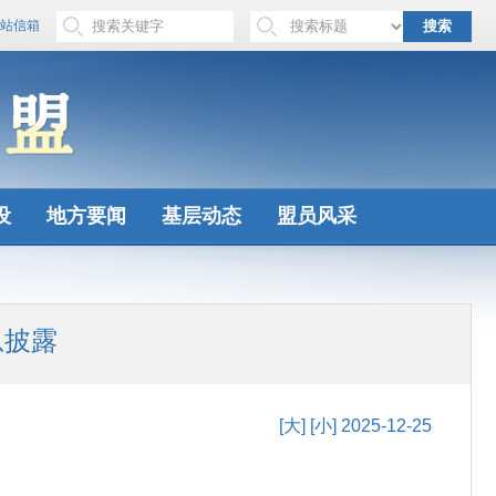
站信箱
搜索
设
地方要闻
基层动态
盟员风采
息披露
[大]
[小]
2025-12-25