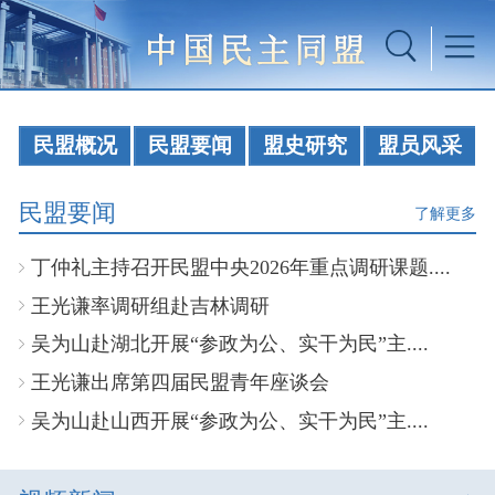
民盟概况
民盟要闻
盟史研究
盟员风采
民盟要闻
了解更多
丁仲礼主持召开民盟中央2026年重点调研课题....
王光谦率调研组赴吉林调研
吴为山赴湖北开展“参政为公、实干为民”主....
王光谦出席第四届民盟青年座谈会
吴为山赴山西开展“参政为公、实干为民”主....