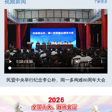
视频新闻
了解更多
民盟中央举行纪念李公朴、闻一多殉难80周年大会