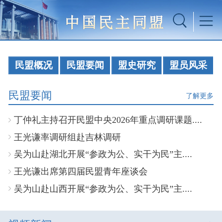
民盟概况
民盟要闻
盟史研究
盟员风采
民盟要闻
了解更多
丁仲礼主持召开民盟中央2026年重点调研课题....
王光谦率调研组赴吉林调研
吴为山赴湖北开展“参政为公、实干为民”主....
王光谦出席第四届民盟青年座谈会
吴为山赴山西开展“参政为公、实干为民”主....