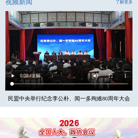
视频新闻
了解更多
民盟中央举行纪念李公朴、闻一多殉难80周年大会