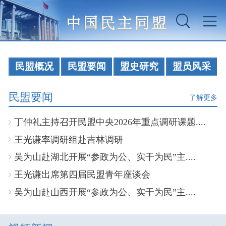
民盟概况
民盟要闻
盟史研究
盟员风采
民盟要闻
了解更多
丁仲礼主持召开民盟中央2026年重点调研课题....
王光谦率调研组赴吉林调研
吴为山赴湖北开展“参政为公、实干为民”主....
王光谦出席第四届民盟青年座谈会
吴为山赴山西开展“参政为公、实干为民”主....