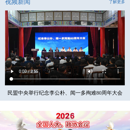
视频新闻
了解更多
民盟中央举行纪念李公朴、闻一多殉难80周年大会