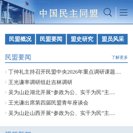
民盟概况
民盟要闻
盟史研究
盟员风采
民盟要闻
了解更多
丁仲礼主持召开民盟中央2026年重点调研课题....
王光谦率调研组赴吉林调研
吴为山赴湖北开展“参政为公、实干为民”主....
王光谦出席第四届民盟青年座谈会
吴为山赴山西开展“参政为公、实干为民”主....