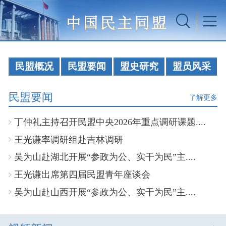
民盟概况
民盟要闻
盟史研究
盟员风采
民盟要闻
了解更多
丁仲礼主持召开民盟中央2026年重点调研课题....
王光谦率调研组赴吉林调研
吴为山赴湖北开展“参政为公、实干为民”主....
王光谦出席第四届民盟青年座谈会
吴为山赴山西开展“参政为公、实干为民”主....