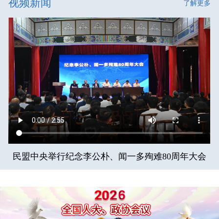
视频新闻
了解更多
民盟中央举行纪念李公朴、闻一多殉难80周年大会