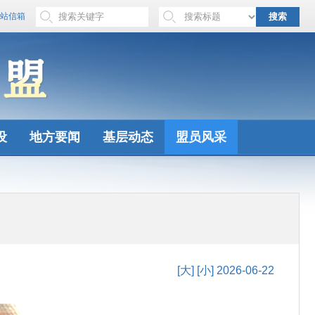
站信箱
搜索
设
地方要闻
基层动态
盟员风采
[大]
[小]
2026-06-22