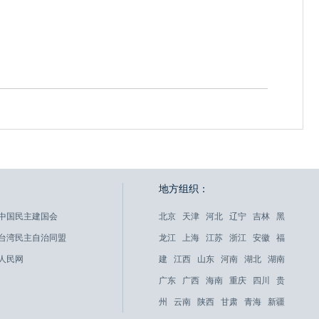
地方组织：
中国民主建国会
北京
天津
河北
辽宁
吉林
黑
台湾民主自治同盟
龙江
上海
江苏
浙江
安徽
福
人民网
建
江西
山东
河南
湖北
湖南
广东
广西
海南
重庆
四川
贵
州
云南
陕西
甘肃
青海
新疆