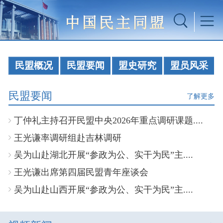
民盟概况
民盟要闻
盟史研究
盟员风采
民盟要闻
了解更多
丁仲礼主持召开民盟中央2026年重点调研课题....
王光谦率调研组赴吉林调研
吴为山赴湖北开展“参政为公、实干为民”主....
王光谦出席第四届民盟青年座谈会
吴为山赴山西开展“参政为公、实干为民”主....