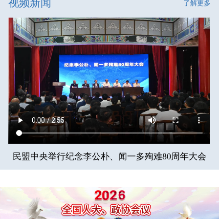
视频新闻
了解更多
民盟中央举行纪念李公朴、闻一多殉难80周年大会