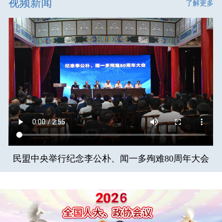
视频新闻
了解更多
民盟中央举行纪念李公朴、闻一多殉难80周年大会