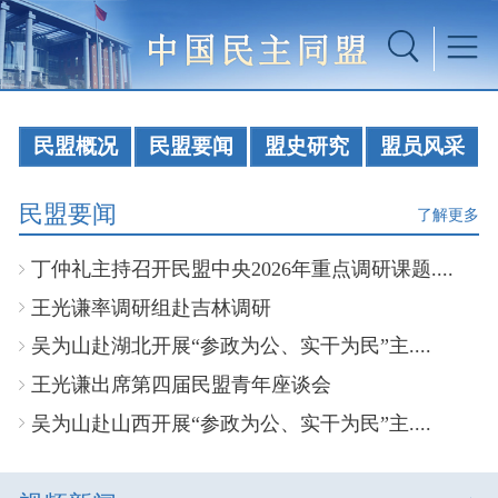
民盟概况
民盟要闻
盟史研究
盟员风采
民盟要闻
了解更多
丁仲礼主持召开民盟中央2026年重点调研课题....
王光谦率调研组赴吉林调研
吴为山赴湖北开展“参政为公、实干为民”主....
王光谦出席第四届民盟青年座谈会
吴为山赴山西开展“参政为公、实干为民”主....