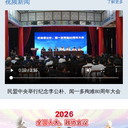
视频新闻
了解更多
民盟中央举行纪念李公朴、闻一多殉难80周年大会