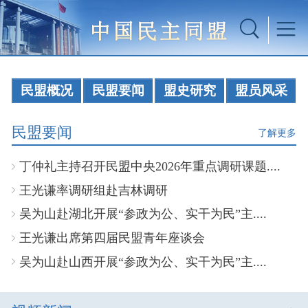
民盟概况
民盟要闻
盟史研究
盟员风采
民盟要闻
了解更多
丁仲礼主持召开民盟中央2026年重点调研课题....
王光谦率调研组赴吉林调研
吴为山赴湖北开展“参政为公、实干为民”主....
王光谦出席第四届民盟青年座谈会
吴为山赴山西开展“参政为公、实干为民”主....