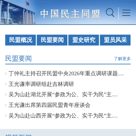
民盟概况
民盟要闻
盟史研究
盟员风采
民盟要闻
了解更多
丁仲礼主持召开民盟中央2026年重点调研课题....
王光谦率调研组赴吉林调研
吴为山赴湖北开展“参政为公、实干为民”主....
王光谦出席第四届民盟青年座谈会
吴为山赴山西开展“参政为公、实干为民”主....