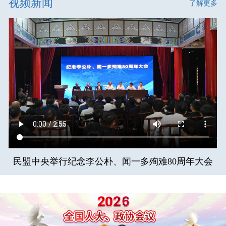
视频新闻
了解更多
民盟中央举行纪念李公朴、闻一多殉难80周年大会