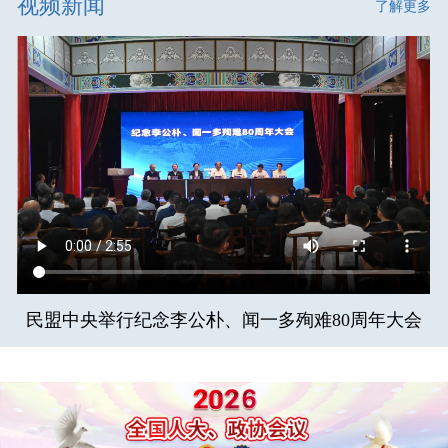
视频新闻
了解更多
民盟中央举行纪念李公朴、闻一多殉难80周年大会