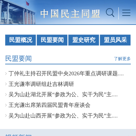
民盟概况
民盟要闻
盟史研究
盟员风采
民盟要闻
了解更多
丁仲礼主持召开民盟中央2026年重点调研课题....
王光谦率调研组赴吉林调研
吴为山赴湖北开展“参政为公、实干为民”主....
王光谦出席第四届民盟青年座谈会
吴为山赴山西开展“参政为公、实干为民”主....