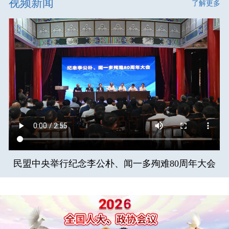
视频新闻
了解更多
民盟中央举行纪念李公朴、闻一多殉难80周年大会