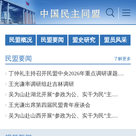
民盟概况
民盟要闻
盟史研究
盟员风采
民盟要闻
了解更多
丁仲礼主持召开民盟中央2026年重点调研课题....
王光谦率调研组赴吉林调研
吴为山赴湖北开展“参政为公、实干为民”主....
王光谦出席第四届民盟青年座谈会
吴为山赴山西开展“参政为公、实干为民”主....