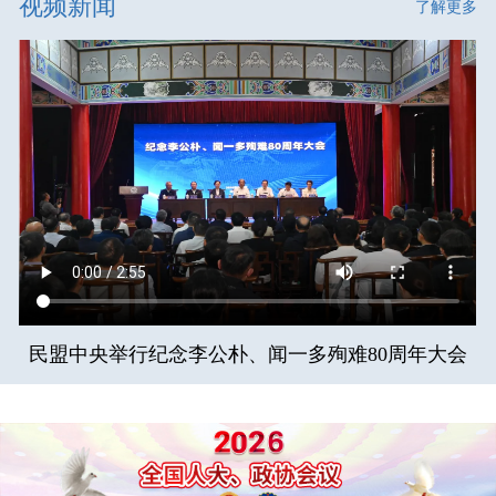
视频新闻
了解更多
民盟中央举行纪念李公朴、闻一多殉难80周年大会