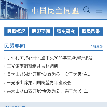
民盟概况
民盟要闻
盟史研究
盟员风采
民盟要闻
了解更多
丁仲礼主持召开民盟中央2026年重点调研课题....
王光谦率调研组赴吉林调研
吴为山赴湖北开展“参政为公、实干为民”主....
王光谦出席第四届民盟青年座谈会
吴为山赴山西开展“参政为公、实干为民”主....