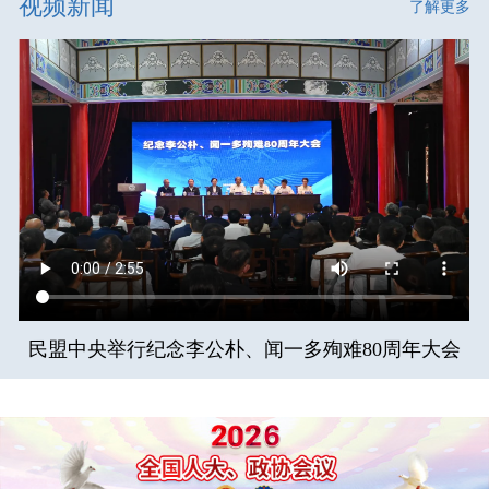
视频新闻
了解更多
民盟中央举行纪念李公朴、闻一多殉难80周年大会