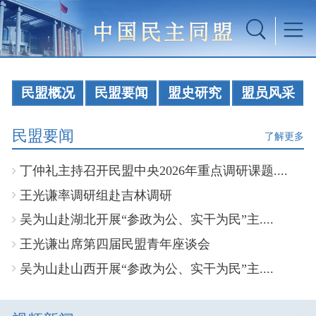
民盟概况
民盟要闻
盟史研究
盟员风采
民盟要闻
了解更多
丁仲礼主持召开民盟中央2026年重点调研课题....
王光谦率调研组赴吉林调研
吴为山赴湖北开展“参政为公、实干为民”主....
王光谦出席第四届民盟青年座谈会
吴为山赴山西开展“参政为公、实干为民”主....