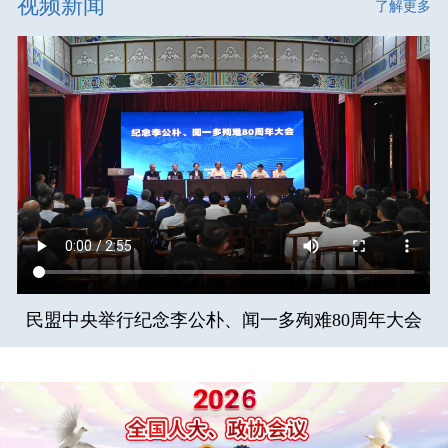
视频新闻
了解更多
民盟中央举行纪念李公朴、闻一多殉难80周年大会