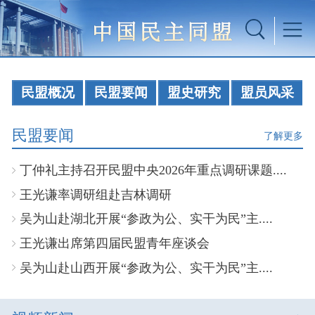
民盟概况
民盟要闻
盟史研究
盟员风采
民盟要闻
了解更多
丁仲礼主持召开民盟中央2026年重点调研课题....
王光谦率调研组赴吉林调研
吴为山赴湖北开展“参政为公、实干为民”主....
王光谦出席第四届民盟青年座谈会
吴为山赴山西开展“参政为公、实干为民”主....