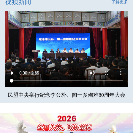
视频新闻
了解更多
民盟中央举行纪念李公朴、闻一多殉难80周年大会