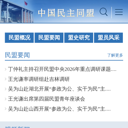
民盟概况
民盟要闻
盟史研究
盟员风采
民盟要闻
了解更多
丁仲礼主持召开民盟中央2026年重点调研课题....
王光谦率调研组赴吉林调研
吴为山赴湖北开展“参政为公、实干为民”主....
王光谦出席第四届民盟青年座谈会
吴为山赴山西开展“参政为公、实干为民”主....