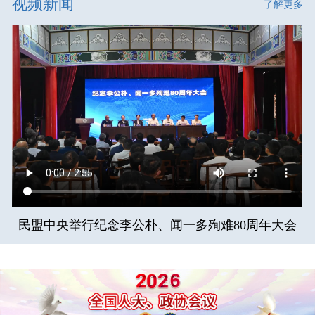
视频新闻
了解更多
民盟中央举行纪念李公朴、闻一多殉难80周年大会